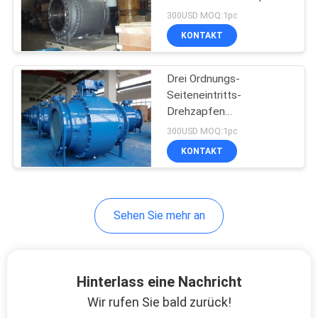
300USD MOQ:1pc
KONTAKT
Drei Ordnungs-
Seiteneintritts-
Drehzapfen
angebrachtes Ventil des
300USD MOQ:1pc
Stück-SS410
KONTAKT
Sehen Sie mehr an
Hinterlass eine Nachricht
Wir rufen Sie bald zurück!