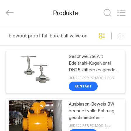
Silk
Road
Enterprise
Produkte
Management
Services
Co.,LTD..
All
Rights
STARTSEITE
Reserved.
blowout proof full bore ball valve online manufacture
PRODUKTE
Geschweißte Art
Edelstahl-Kugelventil
VIDEOS
DN25 kälteerzeugendes
für LO2
USD200 PER PC MOQ:1 PCS
ÜBER
KONTAKT
UNS
Ausblasen-Beweis BW
beendet volle Bohrung
FABRIK
geschmiedetes
TOUR
Kugelventil
USD200 PER PC MOQ:1pc