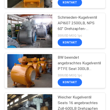
KONTAKT
QUALITÄTSKONTROLLE
Schmieden-Kugelventil
API607 2500LB, NPS
KONTAKT
60" Drehzapfen-
Kugelkopf-Kugelventil
300USD MOQ:1pc
BLOG
KONTAKT
REFERENZEN
BW beendet
angebrachtes Kugelventil
PTFE Seat 300LB
SITEMAP
Drehzapfen
300USD MOQ:1pc
KONTAKT
DATENSCHUTZERKLÄRUNG
Weicher Kugelventil
Seats 16 angebrachtes
Zoll-600LB Drehzapfen