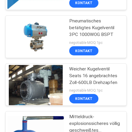
KONTAKT
QUALITÄTSKONTROLLE
Pneumatisches
10
betätigtes Kugelventil
KONTAKT
3PC 1000WOG BSPT
Flansch-Enden-
negotiable MOQ:1pc
Kugelventil
BLOG
KONTAKT
REFERENZEN
Weicher Kugelventil
Seats 16 angebrachtes
Zoll-600LB Drehzapfen
SITEMAP
10
negotiable MOQ:1pc
Weiches
KONTAKT
DATENSCHUTZERKLÄRUNG
Sitzkugelventil
Mitteldruck-
explosionssicheres völlig
geschweißtes