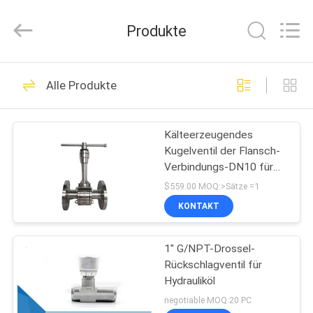
Silk
Road
Enterprise
Produkte
Management
Services
Co.,LTD..
All
Rights
STARTSEITE
10
Reserved.
Alle Produkte
Drehzapfen
PRODUKTE
angebrachtes
Kälteerzeugendes
Kugelventil der Flansch-
Kugelventil
VIDEOS
Verbindungs-DN10 für
LAr2
$559.00 MOQ:>Sätze =1
ÜBER
KONTAKT
10
UNS
Pneumatisches
1" G/NPT-Drossel-
Rückschlagventil für
FABRIK
betätigtes
Hydrauliköl
TOUR
negotiable MOQ:20 PC
Kugelventil