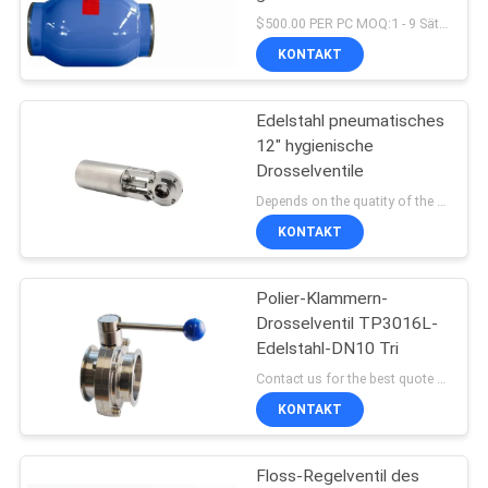
Kugelventil API 598
$500.00 PER PC MOQ:1 - 9 Sätze
KONTAKT
10
Völlig geschweißtes
Edelstahl pneumatisches
12" hygienische
Kugelventil
Drosselventile
Depends on the quatity of the order. MOQ:1pc
KONTAKT
Polier-Klammern-
10
Drosselventil TP3016L-
Hydraulisches
Edelstahl-DN10 Tri
Contact us for the best quote MOQ:Beispielauftrag annehmbar
betätigtes
KONTAKT
Kugelventil
Floss-Regelventil des