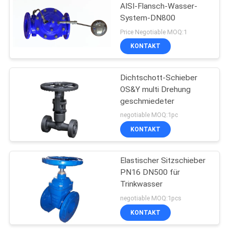
AISI-Flansch-Wasser-
System-DN800
10
Price Negotiable MOQ:1
Kälteerzeugendes
KONTAKT
Kugelventil
Dichtschott-Schieber
OS&Y multi Drehung
geschmiedeter
negotiable MOQ:1pc
KONTAKT
10
Elastischer
Elastischer Sitzschieber
PN16 DN500 für
Sitzschieber
Trinkwasser
negotiable MOQ:1pcs
KONTAKT