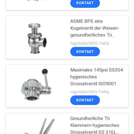
KONTAKT
QUALITÄTSKONTROLLE
ASME BPE eins
10
Kugelventil der Weisen-
KONTAKT
gesundheitliches Tri
Flansch-Enden-
Klammern-DN25
negotiable MOQ:1-teilig
Kugelventil
BLOG
KONTAKT
REFERENZEN
Maximales 145psi SS304
hygienisches
Drosselventil ISO9001
SITEMAP
10
negotiable MOQ:1-teilig
Weiches
KONTAKT
DATENSCHUTZERKLÄRUNG
Sitzkugelventil
Gesundheitliche Tri
Klammern-hygienisches
Drosselventil SS 316L