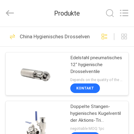
Silk
Road
Enterprise
Produkte
Management
Services
Co.,LTD..
All
Rights
STARTSEITE
10
Reserved.
China Hygienisches Drosselventil
Drehzapfen
PRODUKTE
angebrachtes
Edelstahl pneumatisches
12" hygienische
Kugelventil
VIDEOS
Drosselventile
Depends on the quatity of the order. MOQ:1pc
ÜBER
KONTAKT
10
UNS
Pneumatisches
Doppelte Stangen-
hygienisches Kugelventil
FABRIK
betätigtes
der Aktions-Tri
TOUR
Klammern-8
negotiable MOQ:1pc
Kugelventil