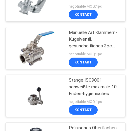
DN250
negotiable MOQ:1pc
KONTAKT
10
Völlig geschweißtes
Manuelle Art Klammern-
Kugelventil,
Kugelventil
gesundheitliches 3pc
Kugelventil
negotiable MOQ:1pc
KONTAKT
Stange ISO9001
10
schweißte maximale 10
Hydraulisches
Enden-hygienisches
Drosselventil
negotiable MOQ:1pc
betätigtes
KONTAKT
Kugelventil
Polnisches Oberflächen-