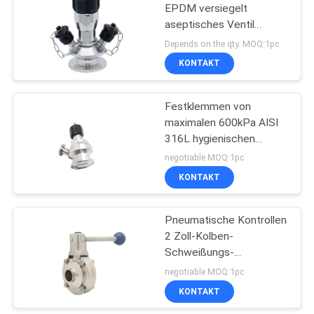
EPDM versiegelt
aseptisches Ventil
10
TP316L Beispiel
Depends on the qty. MOQ:1pc
Kälteerzeugendes
KONTAKT
Kugelventil
Festklemmen von
maximalen 600kPa AISI
316L hygienischen
Beispielventilen der
negotiable MOQ:1pc
Verbindungs-
KONTAKT
10
Elastischer
Pneumatische Kontrollen
2 Zoll-Kolben-
Sitzschieber
Schweißungs-
hygienisches
negotiable MOQ:1pc
Drosselventil
KONTAKT