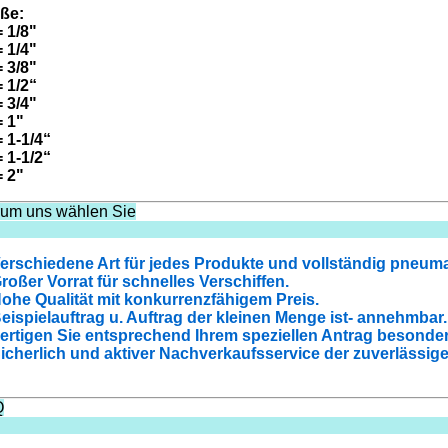
ße:
= 1/8"
= 1/4"
= 3/8"
= 1/2“
= 3/4"
= 1"
= 1-1/4“
= 1-1/2“
= 2"
um uns wählen Sie
Verschiedene Art für jedes Produkte und vollständig pneum
Großer Vorrat für schnelles Verschiffen.
Hohe Qualität mit konkurrenzfähigem Preis.
Beispielauftrag u. Auftrag der kleinen Menge ist- annehmbar.
Fertigen Sie entsprechend Ihrem speziellen Antrag besonder
Sicherlich und aktiver Nachverkaufsservice der zuverlässige
Q