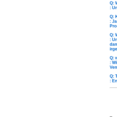
Q: 
: U
Q: 
: J
Pro
Q: 
: U
dan
irg
Q: 
: W
Ven
Q: 
: E