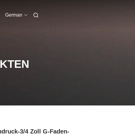
German
UKTEN
druck-3/4 Zoll G-Faden-