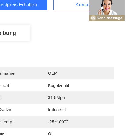
estpreis Erhalten
Kontakt
eibung
enname
OEM
urart:
Kugelventil
:
31.5Mpa
Cvalve:
Industriell
tstemp:
-25~100℃
um:
Öl