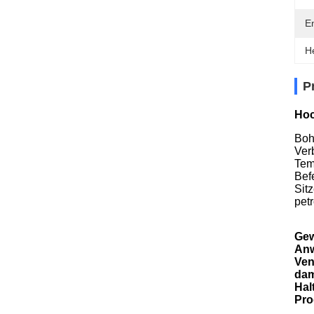
E
H
P
Hoc
Boh
Ver
Tem
Bef
Sit
pet
Gew
Anw
Ven
dam
Hal
Pro