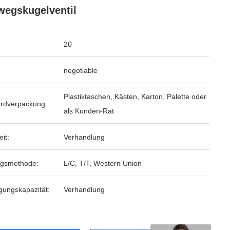
wegskugelventil
20
negotiable
Plastiktaschen, Kästen, Karton, Palette oder
rdverpackung:
als Kunden-Rat
eit:
Verhandlung
ngsmethode:
L/C, T/T, Western Union
gungskapazität:
Verhandlung