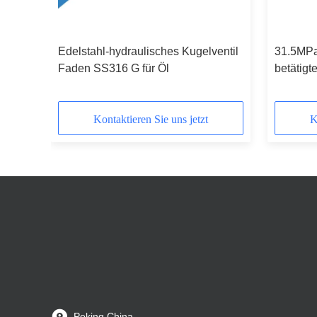
rer
Edelstahl-hydraulisches Kugelventil
31.5MPa
tes
Faden SS316 G für Öl
betätigt
korrosi
Kontaktieren Sie uns jetzt
K
Peking China