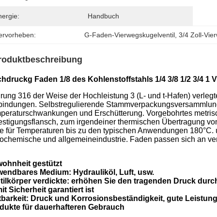
nergie:
Handbuch
ervorheben:
G-Faden-Vierwegskugelventil
, 
3/4 Zoll-Vie
roduktbeschreibung
hdruckg Faden 1/8 des Kohlenstoffstahls 1/4 3/8 1/2 3/4 1 
rung 316 der Weise der Hochleistung 3 (L- und t-Hafen) verlegt
bindungen. Selbstregulierende Stammverpackungsversammlung 
peraturschwankungen und Erschütterung. Vorgebohrtes metris
estigungsflansch, zum irgendeiner thermischen Übertragung von
ze für Temperaturen bis zu den typischen Anwendungen 180°C.
rochemische und allgemeineindustrie. Faden passen sich an ve
ohnheit gestützt
endbares Medium: Hydrauliköl, Luft, usw.
tilkörper verdickte: erhöhen Sie den tragenden Druck durc
it Sicherheit garantiert ist
tbarkeit: Druck und Korrosionsbeständigkeit, gute Leistung,
dukte für dauerhafteren Gebrauch