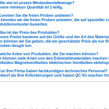
Wie viel ist unsere Mindestbestellmenge?
nsere minimun Quantität ist 1-teilig.
Konnten Sie die freien Proben anbieten?
a könnten wir die freien Proben anbieten, die auf spezieller
duktionsmuster basierten.
Was ist der Preis des Produktes?
nsere Preise basieren auf der Größe und der Art des Materi
n können wir Sie geben, die ein geschätzter Preis als nur 
endein desgin tun.
welche Arten von Produkten, die Sie machen können?
ir können viele Arten von den Edelstahlmaterialien machen
tils/des Magnetventils/des elektrischen Ventils/des elektro
Tun Ihre Firma haben fachkundiges technisches Personal?
ntwurf als Ihre Anforderungen und haben QC für machen Vo