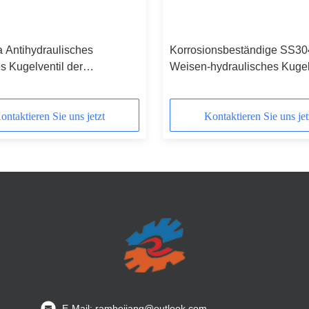
 Antihydraulisches
Korrosionsbeständige SS30
es Kugelventil der
Weisen-hydraulisches Kugel
ons-SS316
des Faden-3
ontaktieren Sie uns jetzt
Kontaktieren Sie uns jet
E-Mail: rambojiang@outlook.com