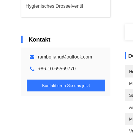
Hygienisches Drosselventil
Kontakt
D
rambojiang@outlook.com
+86-10-65569770
He
M
Kontaktieren Sie uns jetzt
S
A
Ma
V