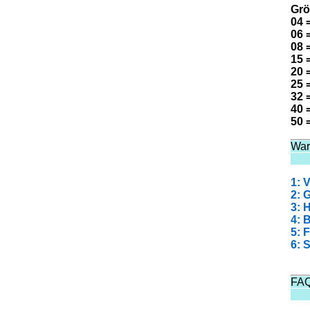
Grö
04 
06 
08 
15 
20 
25 
32 
40 
50 
War
1: 
2: 
3: 
4: 
5: 
6: 
FA