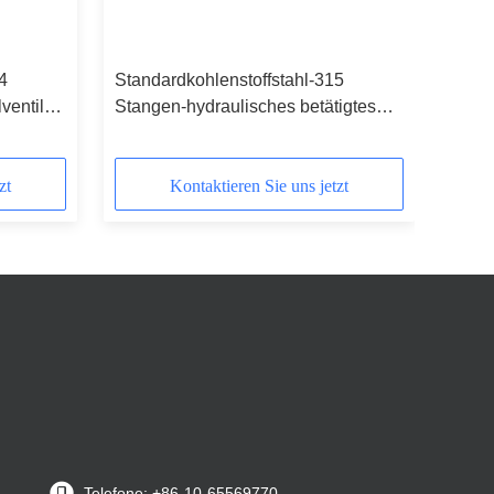
4
Standardkohlenstoffstahl-315
ventil
Stangen-hydraulisches betätigtes
Kugelventil
zt
Kontaktieren Sie uns jetzt
Telefone: +86-10-65569770