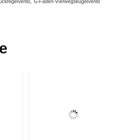
ckregelventil
,
G-Faden-Vierwegskugelventil
e