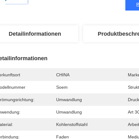
B
Detailinformationen
Produktbeschr
etailinformationen
rkunftsort
CHINA
Mark
odellnummer
Soem
Strukt
trömungsrichtung:
Umwandlung
Druck
nwendung:
Umwandlung
Art 3
terial:
Kohlenstoffstahl
Arbei
erbindung:
Faden
Medi