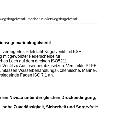
rwegskugelventil
, 
Hochdruckvierwegskugelventil
Vierwegsmarinekugelventil
e verringertes Edelstahl-Kugelventil mit BSP
mit gewölbter Federscheibe für
ches Loch auf dem direkten ISO5211
 Ventil zu Auslöser herabzusetzen. Verstärkte PTFE-
 umfassen Wasserbehandlungs-, chemische, Marine-,
rsiegelnde Faden ISO 7,1 an.
h ein Niveau unter der gleichen Druckbedingung,
 hohe Zuverlässigkeit, Sicherheit und Sorge-freie