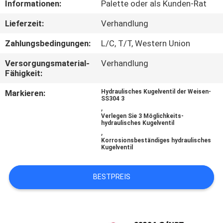
Informationen:
Palette oder als Kunden-Rat
QUALITÄTSKONTROLLE
Lieferzeit:
Verhandlung
Zahlungsbedingungen:
L/C, T/T, Western Union
KONTAKT
Versorgungsmaterial-
Verhandlung
Fähigkeit:
BLOG
Markieren:
Hydraulisches Kugelventil der Weisen-
SS304 3
,
REFERENZEN
Verlegen Sie 3 Möglichkeits-
hydraulisches Kugelventil
,
Korrosionsbeständiges hydraulisches
SITEMAP
Kugelventil
BESTPREIS
DATENSCHUTZERKLÄRUNG