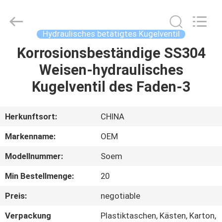
Silk
Road
Enterprise
Management
Services
Hydraulisches betätigtes Kugelventil
Co.,LTD..
All
Rights
Korrosionsbeständige SS304
STARTSEITE
Reserved.
Weisen-hydraulisches
PRODUKTE
Kugelventil des Faden-3
VIDEOS
Herkunftsort:
CHINA
Markenname:
OEM
ÜBER
Modellnummer:
Soem
UNS
Min Bestellmenge:
20
FABRIK
Preis:
negotiable
TOUR
Verpackung
Plastiktaschen, Kästen, Karton,