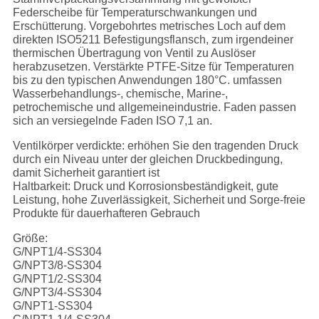
Federscheibe für Temperaturschwankungen und
Erschütterung. Vorgebohrtes metrisches Loch auf dem
direkten ISO5211 Befestigungsflansch, zum irgendeiner
thermischen Übertragung von Ventil zu Auslöser
herabzusetzen. Verstärkte PTFE-Sitze für Temperaturen
bis zu den typischen Anwendungen 180°C. umfassen
Wasserbehandlungs-, chemische, Marine-,
petrochemische und allgemeineindustrie. Faden passen
sich an versiegelnde Faden ISO 7,1 an.
Ventilkörper verdickte: erhöhen Sie den tragenden Druck
durch ein Niveau unter der gleichen Druckbedingung,
damit Sicherheit garantiert ist
Haltbarkeit: Druck und Korrosionsbeständigkeit, gute
Leistung, hohe Zuverlässigkeit, Sicherheit und Sorge-freie
Produkte für dauerhafteren Gebrauch
Größe:
G/NPT1/4-SS304
G/NPT3/8-SS304
G/NPT1/2-SS304
G/NPT3/4-SS304
G/NPT1-SS304