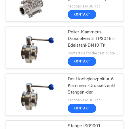
Kugelventil
negotiable MOQ:1pc
KONTAKT
Polier-Klammern-
Drosselventil TP3016L-
Edelstahl-DN10 Tri
Contact us for the best quote MOQ:Beispielauftrag annehmbar
KONTAKT
Der Hochglanzpolitur-6
Klammern-Drosselventil
Stangen-der
Schweißungs-316L Tri
negotiable MOQ:1pc
KONTAKT
Stange ISO9001