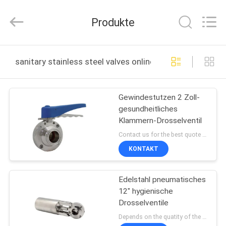
Silk
Road
Enterprise
Produkte
Management
Services
Co.,LTD..
All
Rights
STARTSEITE
Reserved.
sanitary stainless steel valves online manufacture
PRODUKTE
Gewindestutzen 2 Zoll-
gesundheitliches
VIDEOS
Klammern-Drosselventil
Contact us for the best quote MOQ:Beispielauftrag annehmbar
ÜBER
KONTAKT
UNS
Edelstahl pneumatisches
12" hygienische
FABRIK
Drosselventile
TOUR
Depends on the quatity of the order. MOQ:1pc