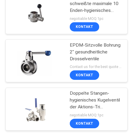
schweißte maximale 10
Enden-hygienisches
Drosselventil
negotiable MOQ:1pc
KONTAKT
EPDM-Sitzvolle Bohrung
2" gesundheitliche
Drosselventile
Contact us for the best quote MOQ:Beispielauftrag annehmbar
KONTAKT
Doppelte Stangen-
hygienisches Kugelventil
der Aktions-Tri
Klammern-8
negotiable MOQ:1pc
KONTAKT