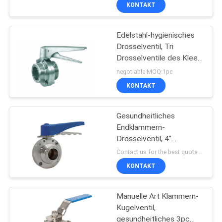
KONTAKT
QUALITÄTSKONTROLLE
Edelstahl-hygienisches
Drosselventil, Tri
KONTAKT
Drosselventile des Klee-
DN100
negotiable MOQ:1pc
BLOG
KONTAKT
REFERENZEN
Gesundheitliches
Endklammern-
Drosselventil, 4"
SITEMAP
rostfreies Drosselventil
Contact us for the best quote MOQ:Beispielauftrag annehmbar
KONTAKT
DATENSCHUTZERKLÄRUNG
Manuelle Art Klammern-
Kugelventil,
gesundheitliches 3pc