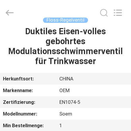
Silk
Road
Enterprise
Management
Services
Floss-Regelventil
Co.,LTD..
All
Rights
Duktiles Eisen-volles
STARTSEITE
Reserved.
gebohrtes
PRODUKTE
Modulationsschwimmerventil
für Trinkwasser
VIDEOS
Herkunftsort:
CHINA
ÜBER
Markenname:
OEM
UNS
Zertifizierung:
EN1074-5
FABRIK
Modellnummer:
Soem
TOUR
Min Bestellmenge:
1