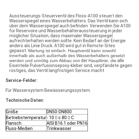
Aussteuerungs-Steuerventil des Floss-A100 steuert den
Wasserspiegel eines Wasserbehälters. Das Ventil kann sich
über dem Wasserspiegel auch befinden. Verwenden Sie A100
für Reservoire und Wasserbehälteraussteuerung in jeder
möglicher Situation, dass maximaler Wasserspiegel
aufrechterhalten werden sollte. Kein Bedarf an der Energie
anders als Linie Druck. A100 wird gut in Remote-Sites
gepasst.
Wartung ist einfach. Hauptventil kann sowohl
innerhalb als auch außerhalb des Wasserbehälters gesetzt
werden und unnötig zum Abbau von
der
Hauptlinie, die
alle
Eisenteile Pulverfusionsepoxy-kleber sind, verpfändete gegen
rostiges, das Ventil langfristigen Service macht
Service-Felder:
Für Wassersystem Bewässerungssystem.
Technische Daten:
Größe
DN50-DN800
Betriebstemperatur
- 10  c 80  C
Flansch
AISI B16.1 oder PN16
Fluss-Medien
Trinkwasser