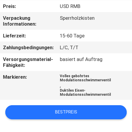
Preis:
USD RMB
QUALITÄTSKONTROLLE
Verpackung
Sperrholzkisten
Informationen:
KONTAKT
Lieferzeit:
15-60 Tage
Zahlungsbedingungen:
L/C, T/T
BLOG
Versorgungsmaterial-
basiert auf Auftrag
Fähigkeit:
REFERENZEN
Markieren:
Volles gebohrtes
Modulationsschwimmerventil
,
SITEMAP
Duktiles Eisen-
Modulationsschwimmerventil
DATENSCHUTZERKLÄRUNG
BESTPREIS