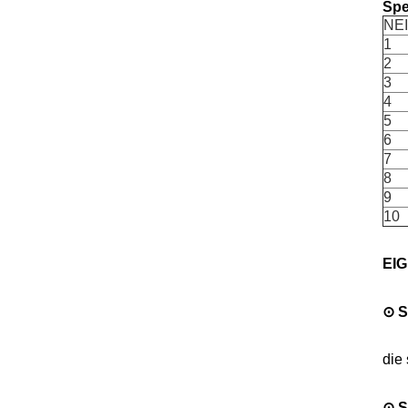
Spe
NE
1
2
3
4
5
6
7
8
9
10
EI
⊙ S
die
⊙ S