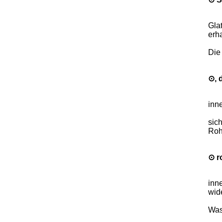
Gla
erha
Die
⊙, 
inn
sic
Roh
⊙ r
inn
wid
Was