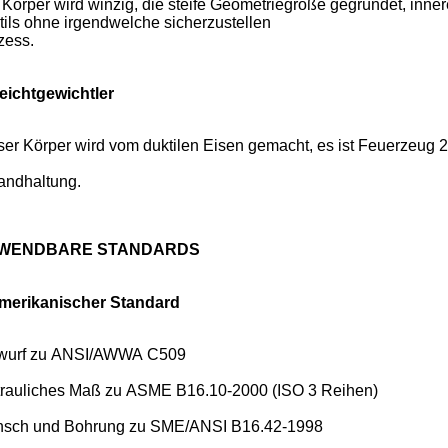
 Körper wird winzig, die steife Geometriegröße gegründet, inne
tils ohne irgendwelche sicherzustellen
zess.
eichtgewichtler
ser Körper wird vom duktilen Eisen gemacht, es ist Feuerzeug 
tandhaltung.
WENDBARE STANDARDS
merikanischer Standard
wurf zu ANSI/AWWA C509
trauliches Maß zu ASME B16.10-2000 (ISO 3 Reihen)
nsch und Bohrung zu SME/ANSI B16.42-1998