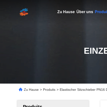
Zu Hause
Über uns
Produi
EINZ
Zu Hause
>
Produits
>
Elastischer Sitzschieber PN16
Produits