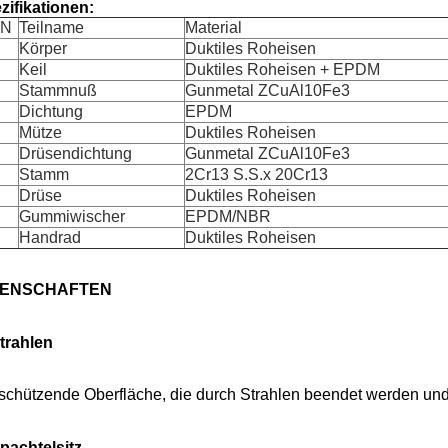
zifikationen:
IN
Teilname
Material
Körper
Duktiles Roheisen
Keil
Duktiles Roheisen + EPDM
Stammnuß
Gunmetal ZCuAl10Fe3
Dichtung
EPDM
Mütze
Duktiles Roheisen
Drüsendichtung
Gunmetal ZCuAl10Fe3
Stamm
2Cr13 S.S.x 20Cr13
Drüse
Duktiles Roheisen
Gummiwischer
EPDM/NBR
Handrad
Duktiles Roheisen
GENSCHAFTEN
trahlen
 schützende Oberfläche, die durch Strahlen beendet werden und 
pachtelsitz