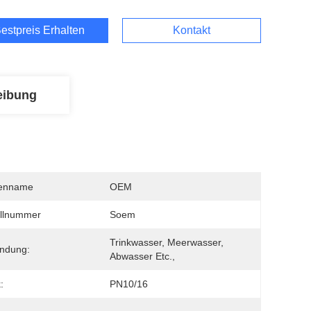
estpreis Erhalten
Kontakt
eibung
enname
OEM
llnummer
Soem
Trinkwasser, Meerwasser, 
ndung:
Abwasser Etc.,
:
PN10/16