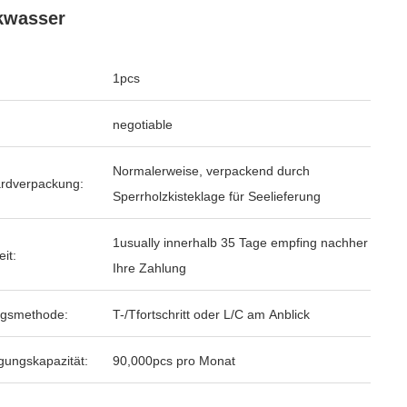
kwasser
1pcs
negotiable
Normalerweise, verpackend durch
rdverpackung:
Sperrholzkisteklage für Seelieferung
1usually innerhalb 35 Tage empfing nachher
eit:
Ihre Zahlung
ngsmethode:
T-/Tfortschritt oder L/C am Anblick
gungskapazität:
90,000pcs pro Monat