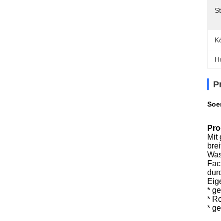
S
K
H
P
Soe
Pro
Mit 
brei
Was
Fac
durc
Eig
* g
* R
* g