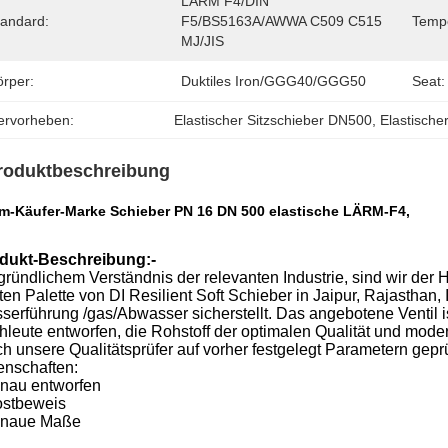
LÄRM F4/DIN 
tandard:
F5/BS5163A/AWWA C509 C515 
Tempe
MJ/JIS
örper:
Duktiles Iron/GGG40/GGG50
Seat:
ervorheben:
Elastischer Sitzschieber DN500
, 
Elastische
roduktbeschreibung
m-Käufer-Marke Schieber PN 16 DN 500 elastische LÄRM-F4,
dukt-Beschreibung:-
gründlichem Verständnis der relevanten Industrie, sind wir der H
ten Palette von DI Resilient Soft Schieber in Jaipur, Rajasthan,
serführung /gas/Abwasser sicherstellt. Das angebotene Ventil 
hleute entworfen, die Rohstoff der optimalen Qualität und moder
h unsere Qualitätsprüfer auf vorher festgelegt Parametern geprüf
enschaften:
enau entworfen
ostbeweis
enaue Maße