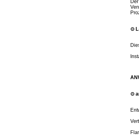
Der
Ven
Pro
⊙ L
Die
Ins
AN
⊙ a
Ent
Ver
Fla