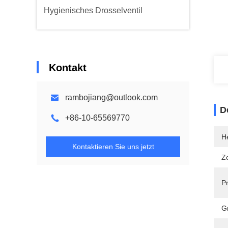
Hygienisches Drosselventil
Kontakt
rambojiang@outlook.com
D
+86-10-65569770
He
Kontaktieren Sie uns jetzt
Ze
P
G