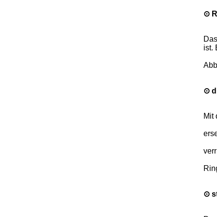
⊙ R
Das
ist
Abb
⊙ d
Mit
ers
ver
Rin
⊙ s