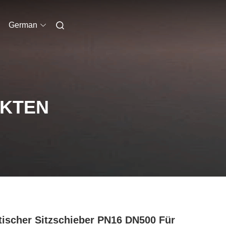
German
UKTEN
tischer Sitzschieber PN16 DN500 Für