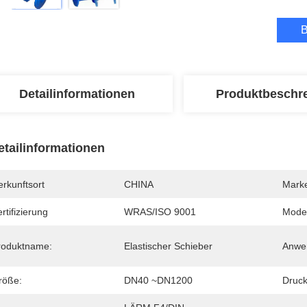
B
Detailinformationen
Produktbeschr
etailinformationen
rkunftsort
CHINA
Mark
rtifizierung
WRAS/ISO 9001
Mode
roduktname:
Elastischer Schieber
Anwe
röße:
DN40 ~DN1200
Druck